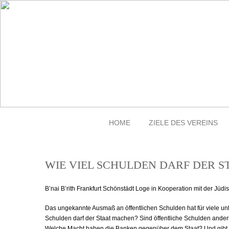
HOME
ZIELE DES VEREINS
WIE VIEL SCHULDEN DARF DER 
B’nai B’rith Frankfurt Schönstädt Loge in Kooperation mit der Jü
Das ungekannte Ausmaß an öffentlichen Schulden hat für viele u
Schulden darf der Staat machen? Sind öffentliche Schulden ander
Welche Macht haben die Banken gegenüber dem Staat? Und gibt e