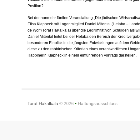
Position?
Bei der nunmehr fünften Veranstaltung „Die jüdischen Wirtschafts
Elisa Klapheck mit Logenmitglied Daniel Mitental (Helaba – La
de Wolf (Torat HaKalkala) über die Legitimität von Schulden als wir
Daniel Mitental leitet bei der Helaba den Bereich der Kreditverg
besonderen Einblick in die jüngsten Entwicklungen auf dem Gebiet 
diese zu den rabbinischen Kriterien eines verantwortlichen Umgan
Rabbinerin Klapheck in einem einführenden Vortrags darstellen.
Torat Hakalkala
© 2026
•
Haftungsausschluss