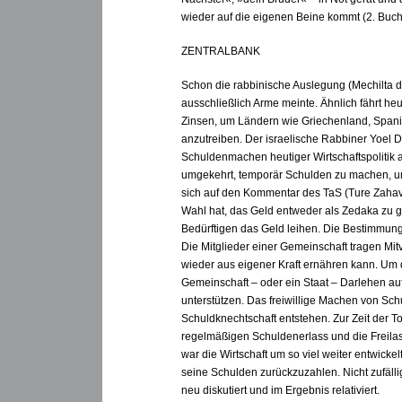
wieder auf die eigenen Beine kommt (2. Buc
ZENTRALBANK
Schon die rabbinische Auslegung (Mechilta 
ausschließlich Arme meinte. Ähnlich fährt heu
Zinsen, um Ländern wie Griechenland, Spanien
anzutreiben. Der israelische Rabbiner Yoel D
Schuldenmachen heutiger Wirtschaftspolitik 
umgekehrt, temporär Schulden zu machen, um
sich auf den Kommentar des TaS (Ture Zahav
Wahl hat, das Geld entweder als Zedaka zu ge
Bedürftigen das Geld leihen. Die Bestimmung 
Die Mitglieder einer Gemeinschaft tragen Mit
wieder aus eigener Kraft ernähren kann. Um 
Gemeinschaft – oder ein Staat – Darlehen auf
unterstützen. Das freiwillige Machen von Sc
Schuldknechtschaft entstehen. Zur Zeit der T
regelmäßigen Schuldenerlass und die Freilas
war die Wirtschaft um so viel weiter entwicke
seine Schulden zurückzuzahlen. Nicht zufäll
neu diskutiert und im Ergebnis relativiert.