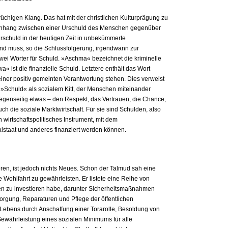
chigen Klang. Das hat mit der christlichen Kulturprägung zu
enhang zwischen einer Urschuld des Menschen gegenüber
Urschuld in der heutigen Zeit in unbekümmerte
nd muss, so die Schlussfolgerung, irgendwann zur
wei Wörter für Schuld. »Aschma« bezeichnet die kriminelle
a« ist die finanzielle Schuld. Letztere enthält das Wort
 einer positiv gemeinten Verantwortung stehen. Dies verweist
 »Schuld« als sozialem Kitt, der Menschen miteinander
 gegenseitig etwas – den Respekt, das Vertrauen, die Chance,
uch die soziale Marktwirtschaft. Für sie sind Schulden, also
wirtschaftspolitisches Instrument, mit dem
staat und anderes finanziert werden können.
ieren, ist jedoch nichts Neues. Schon der Talmud sah eine
e Wohlfahrt zu gewährleisten. Er listete eine Reihe von
sen zu investieren habe, darunter Sicherheitsmaßnahmen
orgung, Reparaturen und Pflege der öffentlichen
 Lebens durch Anschaffung einer Torarolle, Besoldung von
ewährleistung eines sozialen Minimums für alle