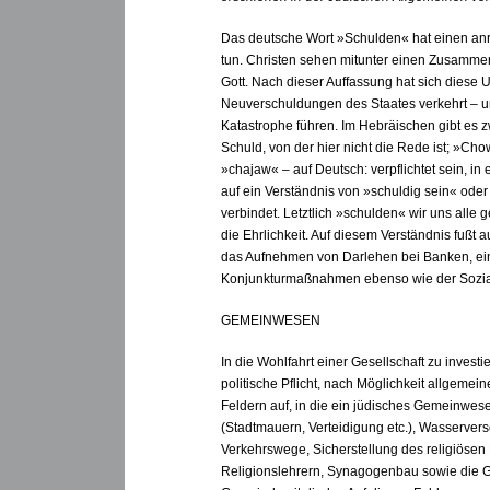
Das deutsche Wort »Schulden« hat einen anrü
tun. Christen sehen mitunter einen Zusamm
Gott. Nach dieser Auffassung hat sich diese 
Neuverschuldungen des Staates verkehrt – u
Katastrophe führen. Im Hebräischen gibt es z
Schuld, von der hier nicht die Rede ist; »Chow
»chajaw« – auf Deutsch: verpflichtet sein, in
auf ein Verständnis von »schuldig sein« oder
verbindet. Letztlich »schulden« wir uns alle
die Ehrlichkeit. Auf diesem Verständnis fußt a
das Aufnehmen von Darlehen bei Banken, ein 
Konjunkturmaßnahmen ebenso wie der Sozial
GEMEINWESEN
In die Wohlfahrt einer Gesellschaft zu invest
politische Pflicht, nach Möglichkeit allgemein
Feldern auf, in die ein jüdisches Gemeinwe
(Stadtmauern, Verteidigung etc.), Wasservers
Verkehrswege, Sicherstellung des religiösen
Religionslehrern, Synagogenbau sowie die G