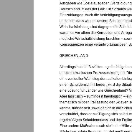
Ausgaben wie Sozialausgaben, Verteidigung, B
Deutschland ist das der Fall: Für Soziales wi
Zinszahlungen. Auch die Verteidigungsausgab
demnach, dass wir uns unsere Schulden leis
Wirtschaftsleistung sind dagegen die Schuld
waren es vor allem die Korruption und Arroga
mögliche Wirtschaftsleistung brachten – so
Konsequenzen einer verantwortungslosen Sc
GRIECHENLAND
Allerdings hat die Bevölkerung die fehlgehen
des demokratischen Prozesses korrigiert. Di
ein eventueller Wahlsieg der radikalen Links
einen Schuldenschnitt fordert, wird die Situ
eine Lösung für Länder wie Griechenland? Vi
Aber lässt sich – zumindest theologisch – ei
thematisch mit der Freilassung der Sklaven s
kannte, führten fast unweigerlich in die Schu
verschuldet, dass er zur Tilgung sich selbst 
regelmäßigen Schuldenerlass und der Freila
Eine andere Maßnahme sah sie in der Hilfe zu
Nächster«, »dein Bruder« – in Not gerät und 