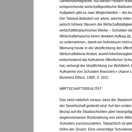
Gemeindemitglieder. Auf diesen Feldern waren
entsprechende wirtschaftspolitische Maßnahmen
Aufgaben gibt es zwei Möglichkeiten – die A
Der Talmud diskutiert vor allem, welche Art
jedoch höhere Steuern die Wirtschaftstätigkei
wirtschaftshalachischer Werke – Schulden die
Wirtschaftshalacha einen direkten Auftrag 
zu unternehmen, damit ein Individuum nicht un
Meinung heute in die Verpflichtung des öffentl
Wirtschaftsklima fördert, womit Arbeitslosigke
entscheidend die Aufnahme öffentlicher Schul
hat, verlangt die Verpflichtung zur Wohlfahrt,
Aufnahme von Schulden finanziert.« (Aaron L
Business Ethics, 1980, S. 162)
WIRTSCHAFTSREALITÄT
Das setzt natürlich voraus, dass die Staatss
der Gesellschaft gedeckt sind. Auf den ersten 
Bezug auf die Staatsschulden aber beängstig
angenommenen Rückzahlung von zehn Milliar
Schulden zurückzuzahlen. Tatsächlich ist ab
Höhe der Zinsen. Eine umsichtige Schuldenpol