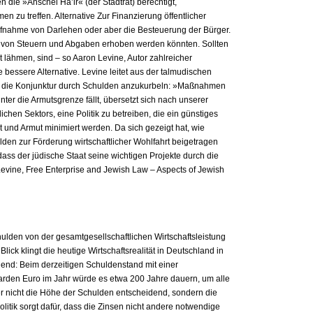
 die »Anschei Ha’ir« (der Stadtrat) berechtigt,
 zu treffen. Alternative Zur Finanzierung öffentlicher
ufnahme von Darlehen oder aber die Besteuerung der Bürger.
en von Steuern und Abgaben erhoben werden könnten. Sollten
t lähmen, sind – so Aaron Levine, Autor zahlreicher
 bessere Alternative. Levine leitet aus der talmudischen
ab, die Konjunktur durch Schulden anzukurbeln: »Maßnahmen
ter die Armutsgrenze fällt, übersetzt sich nach unserer
ichen Sektors, eine Politik zu betreiben, die ein günstiges
it und Armut minimiert werden. Da sich gezeigt hat, wie
den zur Förderung wirtschaftlicher Wohlfahrt beigetragen
 dass der jüdische Staat seine wichtigen Projekte durch die
evine, Free Enterprise and Jewish Law – Aspects of Jewish
chulden von der gesamtgesellschaftlichen Wirtschaftsleistung
Blick klingt die heutige Wirtschaftsrealität in Deutschland in
end: Beim derzeitigen Schuldenstand mit einer
den Euro im Jahr würde es etwa 200 Jahre dauern, um alle
er nicht die Höhe der Schulden entscheidend, sondern die
itik sorgt dafür, dass die Zinsen nicht andere notwendige