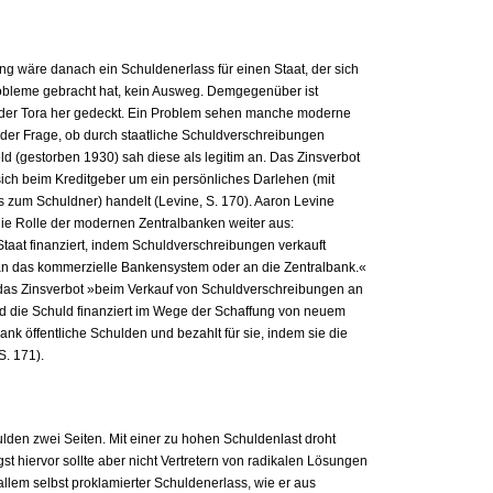
ng wäre danach ein Schuldenerlass für einen Staat, der sich
Probleme gebracht hat, kein Ausweg. Demgegenüber ist
 der Tora her gedeckt. Ein Problem sehen manche moderne
i der Frage, ob durch staatliche Schuldverschreibungen
d (gestorben 1930) sah diese als legitim an. Das Zinsverbot
sich beim Kreditgeber um ein persönliches Darlehen (mit
 zum Schuldner) handelt (Levine, S. 170). Aaron Levine
die Rolle der modernen Zentralbanken weiter aus:
aat finanziert, indem Schuldverschreibungen verkauft
an das kommerzielle Bankensystem oder an die Zentralbank.«
 das Zinsverbot »beim Verkauf von Schuldverschreibungen an
rd die Schuld finanziert im Wege der Schaffung von neuem
nk öffentliche Schulden und bezahlt für sie, indem sie die
. 171).
den zwei Seiten. Mit einer zu hohen Schuldenlast droht
st hiervor sollte aber nicht Vertretern von radikalen Lösungen
allem selbst proklamierter Schuldenerlass, wie er aus