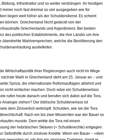
ildung, Infrastruktur und so weiter verdrängen. Im heutigen
rd immer noch fast dreimal so viel ausgegeben wie für
en liegen weit höher als der Schuldendienst. Es scheint
ten können. Griechenland Nicht gedeckt von der
enhaushalte Griechenlands und Argentiniens. Bei beiden
nz des politischen Establishments, die ihre Länder um ihre
wie überdrehte Wahlversprechen, welche die Bevölkerung den
huldenanhäufung auslieferten.
de Wirtschaftspolitik ihrer Regierungen auch nicht im Wege
e nächste Wahl in Griechenland steht am 25. Januar an – und
partei Syriza, die internationale Reformauflagen ablehnt und
ation nicht einfacher machen. Doch wäre ein Schuldenerlass
ele rufen heute danach und berufen sich dabei auf die Tora.
ne Analogie ziehen? Der biblische Schuldenerlass ist
owie dem Zinsverbot verknüpft. Schulden, wie sie die Tora
ldknechtschaft. Nach ein bis zwei Missernten war der Bauer so
verkaufen musste. Dem wirkte die Tora mit einem
ssung der hebräischen Sklaven (= Schuldknechte) entgegen.
r Selbsthilfe durch zinslose Kredite. Wenn ein Bauer – »dein
arm geworden ist, gib ihm ein zinsloses Darlehen, damit er