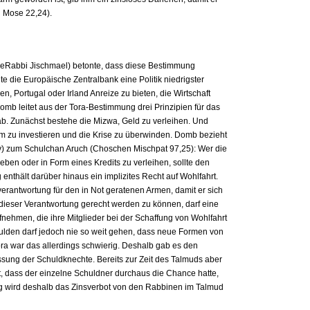
h Mose 22,24).
deRabbi Jischmael) betonte, dass diese Bestimmung
te die Europäische Zentralbank eine Politik niedrigster
, Portugal oder Irland Anreize zu bieten, die Wirtschaft
omb leitet aus der Tora-Bestimmung drei Prinzipien für das
ab. Zunächst bestehe die Mizwa, Geld zu verleihen. Und
 zu investieren und die Krise zu überwinden. Domb bezieht
) zum Schulchan Aruch (Choschen Mischpat 97,25): Wer die
ben oder in Form eines Kredits zu verleihen, sollte den
enthält darüber hinaus ein implizites Recht auf Wohlfahrt.
verantwortung für den in Not geratenen Armen, damit er sich
dieser Verantwortung gerecht werden zu können, darf eine
nehmen, die ihre Mitglieder bei der Schaffung von Wohlfahrt
hulden darf jedoch nie so weit gehen, dass neue Formen von
ora war das allerdings schwierig. Deshalb gab es den
sung der Schuldknechte. Bereits zur Zeit des Talmuds aber
lt, dass der einzelne Schuldner durchaus die Chance hatte,
ig wird deshalb das Zinsverbot von den Rabbinen im Talmud