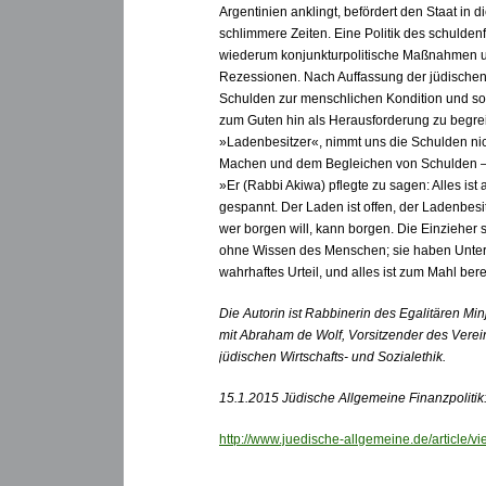
Argentinien anklingt, befördert den Staat in 
schlimmere Zeiten. Eine Politik des schulden
wiederum konjunkturpolitische Maßnahmen un
Rezessionen. Nach Auffassung der jüdischen
Schulden zur menschlichen Kondition und so
zum Guten hin als Herausforderung zu begrei
»Ladenbesitzer«, nimmt uns die Schulden ni
Machen und dem Begleichen von Schulden – 
»Er (Rabbi Akiwa) pflegte zu sagen: Alles ist
gespannt. Der Laden ist offen, der Ladenbesitz
wer borgen will, kann borgen. Die Einzieher 
ohne Wissen des Menschen; sie haben Unterlag
wahrhaftes Urteil, und alles ist zum Mahl berei
Die Autorin ist Rabbinerin des Egalitären Mi
mit Abraham de Wolf, Vorsitzender des Vere
jüdischen Wirtschafts- und Sozialethik.
15.1.2015 Jüdische Allgemeine Finanzpolitik
http://www.juedische-allgemeine.de/article/v