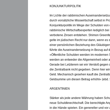
KONJUNKTURPOLITIK
Im Lichte der rabbinischen Auseinandersetzu
durch vorsätzliche Misswirtschaft selbst in 
Konjunkturpolitik im Wege der Schulden von
rabbinische Wirtschaftsexperten lediglich be
verbotene Zinsen entstehen. Shimon Greenfel
gelte im jüdischen Recht nur dann, wenn es 
einer persönlichen Beziehung des Gläubigers
führte die Auseinandersetzung in Bezug auf 
»Öffentliche Schulden werden im modernen St
werden an entweder die Allgemeinheit oder 
Gerade bei Letzterem sei ein Verstoß gegen
die Zentralbank nicht gegeben. Denn hier wi
Geld. Mechanisch gesehen kauft die Zentralba
Geldsumme um diesen Betrag erhöht« (ebd. S
ARGENTINIEN
Stärker als jede andere Währung haben Schul
neue Schuldknechtschaft. Die berechtigte Ang
in die Hände spielen. Ein genereller und vor 