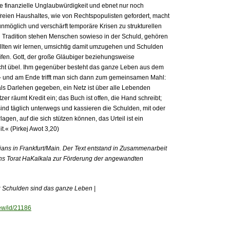
die finanzielle Unglaubwürdigkeit und ebnet nur noch
freien Haushaltes, wie von Rechtspopulisten gefordert, macht
möglich und verschärft temporäre Krisen zu strukturellen
 Tradition stehen Menschen sowieso in der Schuld, gehören
llten wir lernen, umsichtig damit umzugehen und Schulden
fen. Gott, der große Gläubiger beziehungsweise
cht übel. Ihm gegenüber besteht das ganze Leben aus dem
und am Ende trifft man sich dann zum gemeinsamen Mahl:
 als Darlehen gegeben, ein Netz ist über alle Lebenden
er räumt Kredit ein; das Buch ist offen, die Hand schreibt;
sind täglich unterwegs und kassieren die Schulden, mit oder
en, auf die sich stützen können, das Urteil ist ein
t.« (Pirkej Awot 3,20)
njans in Frankfurt/Main. Der Text entstand in Zusammenarbeit
ins Torat HaKalkala zur Förderung der angewandten
: Schulden sind das ganze Leben |
iew/id/21186